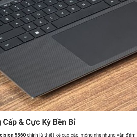
g Cấp & Cực Kỳ Bền Bỉ
ecision 5560
chính là thiết kế cao cấp, mỏng nhẹ nhưng vẫn đảm