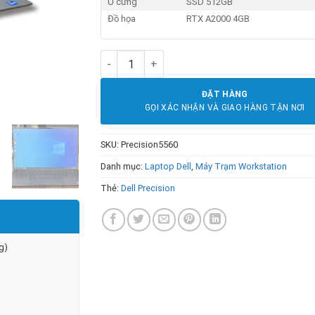
Ổ cứng
SSD 512GB
Đồ họa
RTX A2000 4GB
Dell Precision 5560 Core i7-11850H 16CPU
ĐẶT HÀNG
GỌI XÁC NHẬN VÀ GIAO HÀNG TẬN NƠI
SKU:
Precision5560
Danh mục:
Laptop Dell
,
Máy Trạm Workstation
Thẻ:
Dell Precision
g)