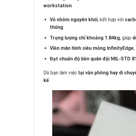
workstation
.
Vỏ nhôm nguyên khối
, kết hợp với
carb
thống
.
Trọng lượng chỉ khoảng 1.84kg
, giúp
d
Viền màn hình siêu mỏng InfinityEdge
,
Đạt chuẩn độ bền quân đội MIL-STD 8
Dù bạn làm việc
tại văn phòng hay di chu
kế
.