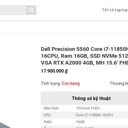
Tất cả Laptop
Dell Precision 5560 Core i7-11850
16CPU, Ram 16GB, SSD NVMe 512
VGA RTX A2000 4GB, MH 15.6′ FH
17.900.000
₫
Tình trạng:
Còn hàng
Thương h
Thông số kỹ thuật
Màn hình
15.6 Inch FHD+
CPU
Core i7-11850H 16CPU
RAM
16GB