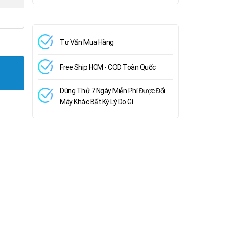
, Ram 16GB, SSD NVMe 512GB, VGA RTX A2000 4GB, MH 15.6' FHD+
Tư Vấn Mua Hàng
Free Ship HCM - COD Toàn Quốc
Dùng Thử 7 Ngày Miễn Phí Được Đổi
Máy Khác Bất Kỳ Lý Do Gì