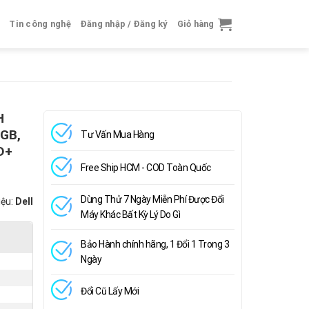
Tin công nghệ
Đăng nhập / Đăng ký
Giỏ hàng
H
GB,
Tư Vấn Mua Hàng
D+
Free Ship HCM - COD Toàn Quốc
Dùng Thử 7 Ngày Miễn Phí Được Đổi
iệu:
Dell
Máy Khác Bất Kỳ Lý Do Gì
Bảo Hành chính hãng, 1 Đổi 1 Trong 3
Ngày
Đổi Cũ Lấy Mới