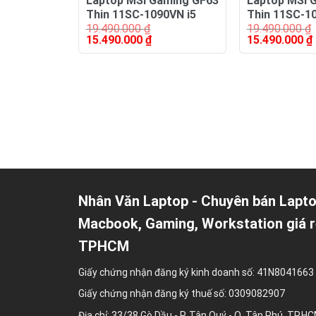
Laptop MSI Gaming GF63
Laptop MSI 
Thin 11SC-1090VN i5
Thin 11SC-1
19.490.000
₫
19.490.000
₫
Giá
Giá
Giá
15.490.000
₫
15.490.000
₫
gốc
hiện
gốc
là:
tại
là:
t
19.490.000 ₫.
là:
19.490.000 ₫.
l
15.490.000 ₫.
Nhân Văn Laptop - Chuyên bán Lapto
Macbook, Gaming, Workstation giá r
TPHCM
Giấy chứng nhận đăng ký kinh doanh số: 41N8041663
Giấy chứng nhận đăng ký thuế số: 0309082907
Địa chỉ: 33/38 Gò Dầu - P. Tân Quý - Q. Tân Phú, TP.H