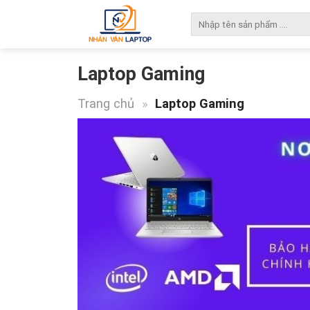
Skip
Tìm
to
kiếm:
content
Laptop Gaming
Trang chủ
»
Laptop Gaming