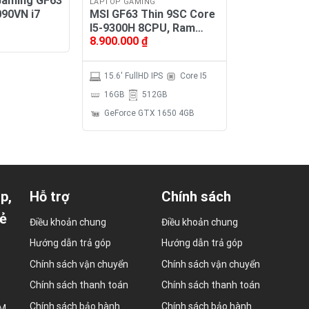
Gaming GF63
LAPTOP GAMING
MSI GF63 Thin 9SC Core
090VN i7
I5-9300H 8CPU, Ram
Giá
8.900.000
₫
16GB, SSD NVMe 512GB,
hiện
VGA GeForce GTX 1650
ại
à:
Max-Q 4GB, MH 15.6″
15.490.000 ₫.
15.6' FullHD IPS
Core I5
FullHD
16GB
512GB
GeForce GTX 1650 4GB
p,
Hỗ trợ
Chính sách
ẻ
Điều khoản chung
Điều khoản chung
Hướng dẫn trả góp
Hướng dẫn trả góp
Chính sách vận chuyển
Chính sách vận chuyển
Chính sách thanh toán
Chính sách thanh toán
Chính sách bảo hành
Chính sách bảo hành
CM