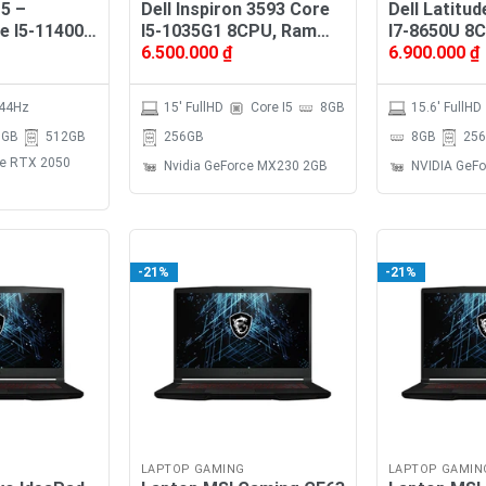
5 –
Dell Inspiron 3593 Core
Dell Latitu
e I5-11400H
I5-1035G1 8CPU, Ram
I7-8650U 8
6.500.000
₫
6.900.000
₫
16GB, SSD
8GB, SSD 256GB, VGA
8GB, SSD N
, VGA
2GB, MH 15.6′ FulHD
VGA 2GB, MH
 2050 4GB,
FullHD
144Hz
15' FullHD
Core I5
8GB
15.6' FullHD
lHD 144Hz
6GB
512GB
256GB
8GB
256
ce RTX 2050
Nvidia GeForce MX230 2GB
NVIDIA GeF
-21%
-21%
LAPTOP GAMING
LAPTOP GAMIN