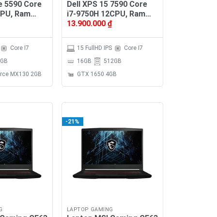
de 5590 Core
Dell XPS 15 7590 Core
CPU, Ram
i7-9750H 12CPU, Ram
13.900.000
₫
VMe 256GB,
16GB, SSD NVMe 512GB,
 15.6′
VGA GTX 1650 4GB, MH
15.6″ FHD
Core I7
15 FullHD IPS
Core I7
GB
16GB
512GB
orce MX130 2GB
GTX 1650 4GB
-21%
G
LAPTOP GAMING