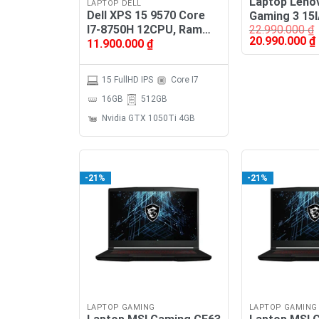
Laptop Leno
LAPTOP DELL
Dell XPS 15 9570 Core
Gaming 3 15I
22.990.000
₫
I7-8750H 12CPU, Ram
Giá
20.990.000
₫
11.900.000
₫
16GB, SSD NVMe 512GB,
gốc
VGA GTX 1050Ti 4GB,
là:
t
22.990.000 ₫.
l
MH 15.6″ FHD
15 FullHD IPS
Core I7
16GB
512GB
Nvidia GTX 1050Ti 4GB
-21%
-21%
LAPTOP GAMING
LAPTOP GAMING