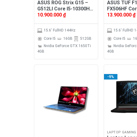
ASUS ROG Strix G15 –
ASUS TUF F1
G512LI Core I5-10300H
FX506HF Cor
10.900.000
₫
13.900.000
₫
8CPU, Ram 16GB, SSD
12CPU, Ram 
NVMe 512GB, VGA
NVMe 512GB
GeForce GTX 1650Ti
GeForce RTX
15.6' FullHD 144Hz
15.6' FullHD 
4GB, MH 15.6′ FullHD
MH 15.6″ Ful
Core I5
16GB
512GB
Core I5
1
144Hz
Nvidia GeForce GTX 1650Ti
Nvidia GeFor
4GB
4GB
-9%
LAPTOP GAMING