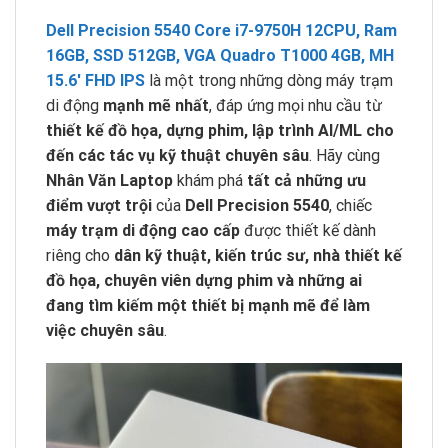
Dell Precision 5540 Core i7-9750H 12CPU, Ram
16GB, SSD 512GB, VGA Quadro T1000 4GB, MH
15.6′ FHD IPS
là một trong những dòng máy trạm
di động
mạnh mẽ nhất
, đáp ứng mọi nhu cầu từ
thiết kế đồ họa, dựng phim, lập trình AI/ML cho
đến các tác vụ kỹ thuật chuyên sâu
. Hãy cùng
Nhân Văn Laptop
khám phá
tất cả những ưu
điểm vượt trội
của
Dell Precision 5540
, chiếc
máy trạm di động cao cấp
được thiết kế dành
riêng cho
dân kỹ thuật, kiến trúc sư, nhà thiết kế
đồ họa, chuyên viên dựng phim và những ai
đang tìm kiếm một thiết bị mạnh mẽ để làm
việc chuyên sâu
.