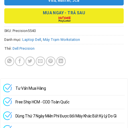
Visa, Master, JCB
MUA NGAY - TRẢ SAU
SKU:
Precision5540
Danh mục:
Laptop Dell
,
Máy Trạm Workstation
Thẻ:
Dell Precision
Tư Vấn Mua Hàng
Free Ship HCM - COD Toàn Quốc
Dùng Thử 7 Ngày Miễn Phí Được Đổi Máy Khác Bất Kỳ Lý Do Gì