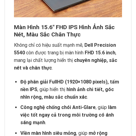
Màn Hình 15.6″ FHD IPS Hình Ảnh Sắc
Nét, Màu Sắc Chân Thực
Không chỉ có hiệu suất mạnh mẽ,
Dell Precision
5540
còn được trang bị màn hình
FHD 15.6 inch
,
mang lại chất lượng hiển thị
chuyên nghiệp, sắc
nét và chân thực
.
Độ phân giải FullHD (1920×1080 pixels), tấm
nền IPS
, giúp hiển thị
hình ảnh chi tiết, góc
nhìn rộng, màu sắc chuẩn xác
.
Công nghệ chống chói Anti-Glare
, giúp
làm
việc tốt ngay cả trong môi trường có ánh
sáng mạnh
.
Viền màn hình siêu mỏng
, giúp
mở rộng