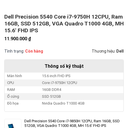
Dell Precision 5540 Core i7-9750H 12CPU, Ram
16GB, SSD 512GB, VGA Quadro T1000 4GB, MH
15.6′ FHD IPS
11.900.000
₫
Tình trạng:
Còn hàng
Thương hiệu:
Dell
Thông số kỹ thuật
Màn hình
15.6 inch FHD IPS
CPU
Core i7-9750H 12CPU
RAM
16GB DDR4
Ổ cứng
SSD 512GB
Đồ họa
Nvidia Quadro T1000 4GB
Dell Precision 5540 Core i7-9850H 12CPU, Ram 16GB, SSD
512GB, VGA Quadro T1000 4GB, MH 15.6' FHD IPS