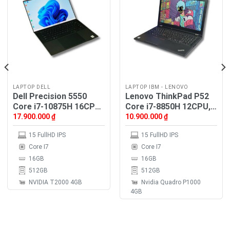
LAPTOP DELL
LAPTOP IBM - LENOVO
Dell Precision 5550
Lenovo ThinkPad P52
Core i7-10875H 16CPU,
Core i7-8850H 12CPU,
Ram 16GB, SSD NVMe
Ram 16GB, SSD 512GB,
17.900.000
₫
10.900.000
₫
512GB, VGA NVIDIA
VGA 4GB, 15.6″ FullHD
15 FullHD IPS
15 FullHD IPS
T2000 4GB, MH 15.6′
IPS
FHD 4K Touch
Core I7
Core I7
16GB
16GB
512GB
512GB
NVIDIA T2000 4GB
Nvidia Quadro P1000
4GB