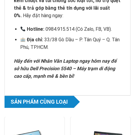
kèm chuột và túi chống sốc loại tốt, hỗ trợ quẹt
thẻ & trả góp bằng thẻ tín dụng với lãi suất
0%.
Hãy đặt hàng ngay:
Hotline:
0984.915.514 (Có Zalo, FB, VB).
Địa chỉ:
33/38 Gò Dầu – P. Tân Quý – Q. Tân
Phú, TP.HCM.
Hãy đến với Nhân Văn Laptop ngay hôm nay để
sở hữu Dell Precision 5540 – Máy trạm di động
cao cấp, mạnh mẽ & bền bỉ!
SẢN PHẨM CÙNG LOẠI