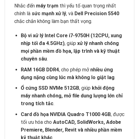
Nhắc đến
máy trạm
thì yếu tố quan trọng nhất
chính là
sức mạnh xử lý
, và
Dell Precision 5540
chắc chắn không làm bạn thất vọng.
Bộ vi xử lý Intel Core i7-9750H (12CPU, xung
nhịp tối đa 4.5GHz)
, giúp
xử lý nhanh chóng
mọi phần mềm đồ họa, lập trình và kỹ thuật
chuyên sâu
.
RAM 16GB DDR4
, cho phép mở
nhiều ứng
dụng nặng cùng lúc mà không lo giật lag
.
Ổ cứng SSD NVMe 512GB
, giúp
khởi động
máy nhanh chóng, mở file dung lượng lớn chỉ
trong tích tắc
.
Card đồ họa NVIDIA Quadro T1000 4GB
, được
tối ưu hóa cho
AutoCAD, SolidWorks, Adobe
Premiere, Blender, Revit và nhiều phần mềm
kỹ thuật khác
.