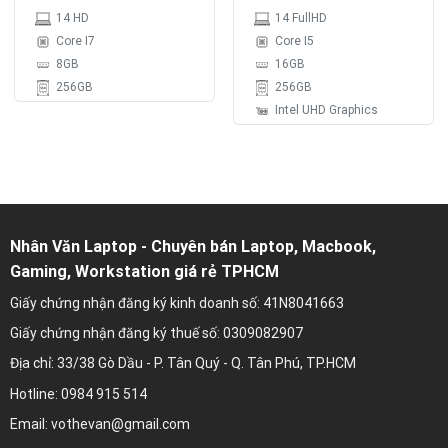
256GB, MH 14′ FullHD,
14 HD
14 FullHD
Pin 5h
Core I7
Core I5
8GB
16GB
256GB
256GB
Intel UHD Graphics
Nhân Văn Laptop - Chuyên bán Laptop, Macbook,
Gaming, Workstation giá rẻ TPHCM
Giấy chứng nhận đăng ký kinh doanh số: 41N8041663
Giấy chứng nhận đăng ký thuế số: 0309082907
Địa chỉ: 33/38 Gò Dầu - P. Tân Quý - Q. Tân Phú, TP.HCM
Hotline: 0984 915 514
Email: vothevan@gmail.com