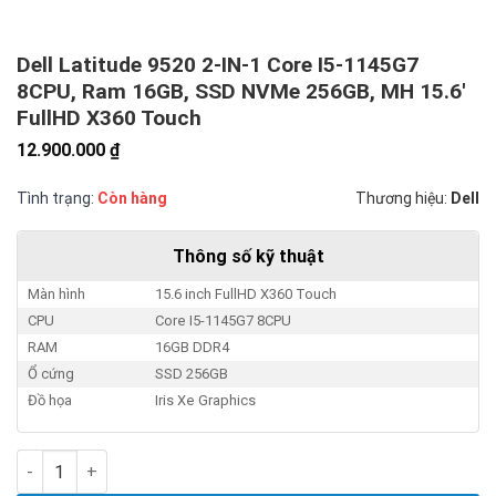
Dell Latitude 9520 2-IN-1 Core I5-1145G7
8CPU, Ram 16GB, SSD NVMe 256GB, MH 15.6′
FullHD X360 Touch
12.900.000
₫
Tình trạng:
Còn hàng
Thương hiệu:
Dell
Thông số kỹ thuật
Màn hình
15.6 inch FullHD X360 Touch
CPU
Core I5-1145G7 8CPU
RAM
16GB DDR4
Ổ cứng
SSD 256GB
Đồ họa
Iris Xe Graphics
Dell Latitude 9520 2-IN-1 Core I5-1145G7 8CPU, Ram 16GB, SS