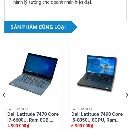
hành lý tưởng cho doanh nhân hiện đại.
SẢN PHẨM CÙNG LOẠI
LAPTOP DELL
LAPTOP DELL
Dell Latitude 7470 Core
Dell Latitude 7490 Core
i7-6600U, Ram 8GB,
I5-8350U 8CPU, Ram
SSD 256GB, MH 14′ FHD
16GB, SSD NVMe
4.900.000
₫
5.900.000
₫