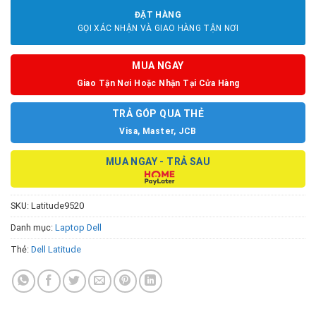
ĐẶT HÀNG
GỌI XÁC NHẬN VÀ GIAO HÀNG TẬN NƠI
MUA NGAY
Giao Tận Nơi Hoặc Nhận Tại Cửa Hàng
TRẢ GÓP QUA THẺ
Visa, Master, JCB
MUA NGAY - TRẢ SAU
SKU:
Latitude9520
Danh mục:
Laptop Dell
Thẻ:
Dell Latitude