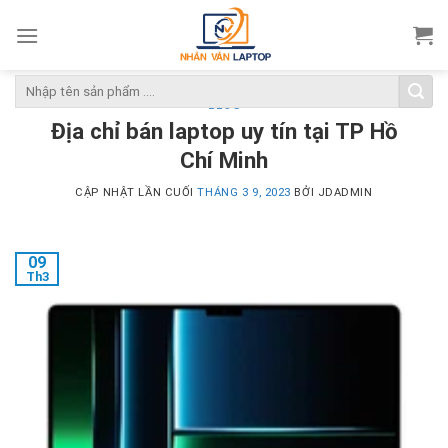
Skip
to
content
Tìm
kiếm:
BLOG
Địa chỉ bán laptop uy tín tại TP Hồ
Chí Minh
CẬP NHẬT LẦN CUỐI
THÁNG 3 9, 2023
BỞI
JDADMIN
09
Th3